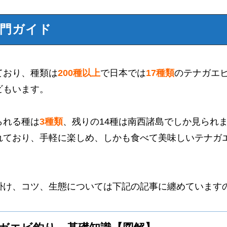
入門ガイド
ており、種類は
200種以上
で日本では
17種類
のテナガエ
ビもいます。
られる種は
3種類
、残りの14種は南西諸島でしか見られ
れており、手軽に楽しめ、しかも食べて美味しいテナガ
掛け、コツ、生態については下記の記事に纏めています