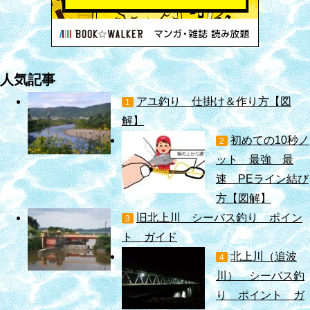
人気記事
アユ釣り 仕掛け＆作り方【図
1
解】
初めての10秒ノ
2
ット 最強 最
速 PEライン結び
方【図解】
旧北上川 シーバス釣り ポイン
3
ト ガイド
北上川（追波
4
川） シーバス釣
り ポイント ガ