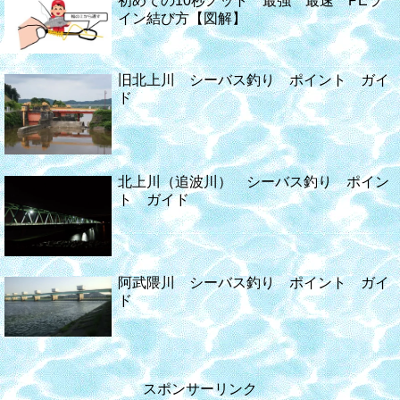
初めての10秒ノット 最強 最速 PEラ
イン結び方【図解】
旧北上川 シーバス釣り ポイント ガイ
ド
北上川（追波川） シーバス釣り ポイン
ト ガイド
阿武隈川 シーバス釣り ポイント ガイ
ド
スポンサーリンク