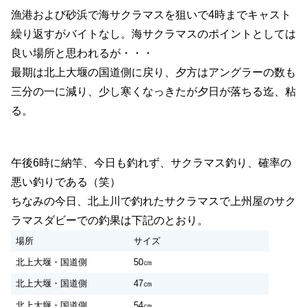
漁港および砂浜で海サクラマスを狙いで4時までキャスト
繰り返すがバイトなし。海サクラマスのポイントとしては
良い場所と思われるが・・・
最期は北上大堰の国道側に戻り、夕方はアングラーの数も
三分の一に減り、少し寒くなっきたが夕日が落ちる迄、粘
る。
午後6時に納竿、今日も釣れず、サクラマス釣り、確率の
悪い釣りである（笑）
ちなみの今日、北上川で釣れたサクラマスで上州屋のサク
ラマスダビーでの釣果は下記のとおり。
場所
サイズ
北上大堰・国道側
50㎝
北上大堰・国道側
47㎝
北上大堰・国道側
54㎝