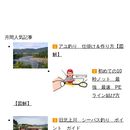
月間人気記事
アユ釣り 仕掛け＆作り方【図
1
解】
初めての10
2
秒ノット 最
強 最速 PE
ライン結び方
【図解】
旧北上川 シーバス釣り ポイ
3
ント ガイド