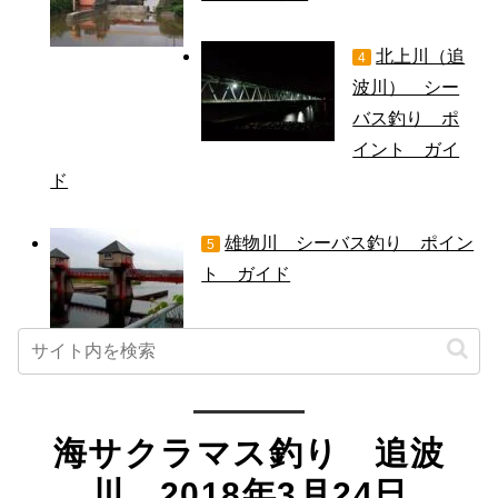
北上川（追
4
波川） シー
バス釣り ポ
イント ガイ
ド
雄物川 シーバス釣り ポイン
5
ト ガイド
海サクラマス釣り 追波
川 2018年3月24日