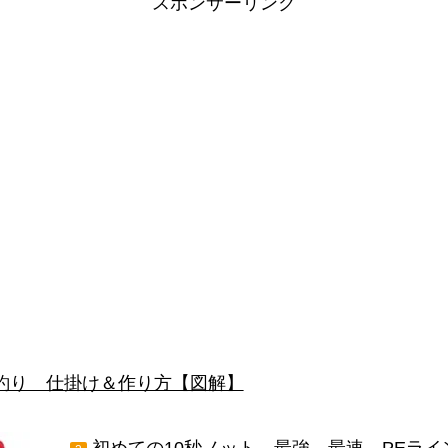
スポンサーリンク
釣り 仕掛け＆作り方【図解】
初めての10秒ノット 最強 最速 PEラ