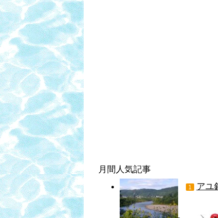
月間人気記事
アユ
1