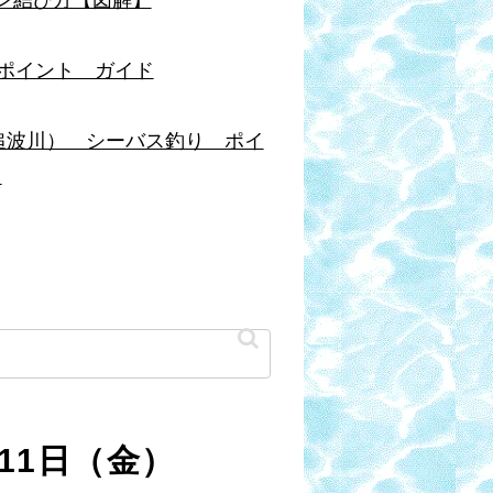
ポイント ガイド
追波川） シーバス釣り ポイ
ド
11日（金）