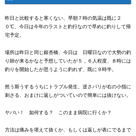
昨日と比較すると寒くない、早朝７時の気温は既に２
０℃、今日は今年のラストと釣行なので早めに釣りして帰
宅予定。
場所は昨日と同じ銀杏橋、今日は 日曜日なので大勢の釣
り師が来るかなと予想していたが５，６人程度、８時には
釣りを開始したが思うように釣れず、既に９時半。
然う斯うするうちにトラブル発生、逆さバリが右の小指に
刺さる、おまけに返しがついていので簡単には抜けない。
ヤバい！ 如何する？ このまま病院に行くか？
方法は痛みを堪えて抜くか、もしくは返しが表にでるまで