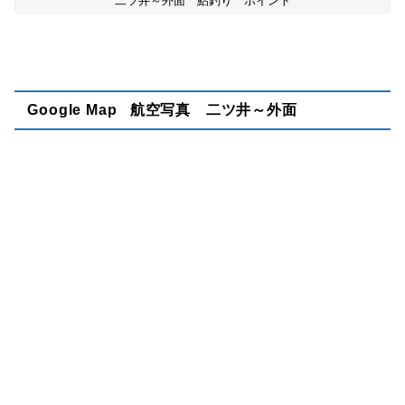
二ツ井～外面 鮎釣り ポイント
Google Map 航空写真 二ツ井～外面