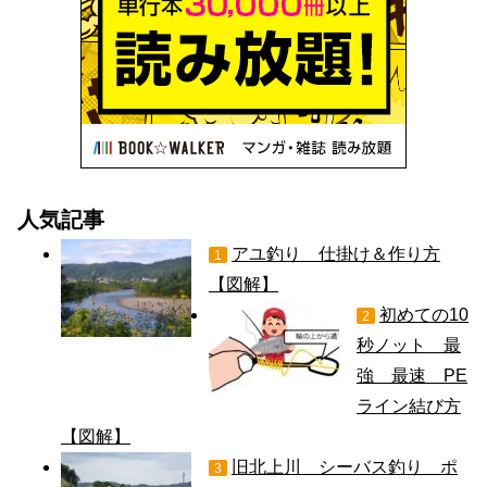
人気記事
アユ釣り 仕掛け＆作り方
1
【図解】
初めての10
2
秒ノット 最
強 最速 PE
ライン結び方
【図解】
旧北上川 シーバス釣り ポ
3