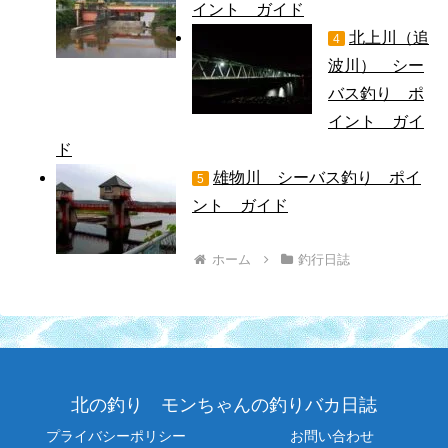
イント ガイド
北上川（追
4
波川） シー
バス釣り ポ
イント ガイ
ド
雄物川 シーバス釣り ポイ
5
ント ガイド
ホーム
釣行日誌
北の釣り モンちゃんの釣りバカ日誌
プライバシーポリシー
お問い合わせ