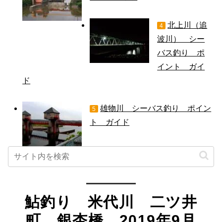
北上川（追
4
波川） シー
バス釣り ポ
イント ガイ
ド
雄物川 シーバス釣り ポイン
5
ト ガイド
鮎釣り 米代川 二ツ井
町 銀杏橋 2019年9月