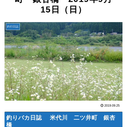
15日（日）
釣行日誌
2019.09.25
釣りバカ日誌 米代川 二ツ井町 銀杏
橋