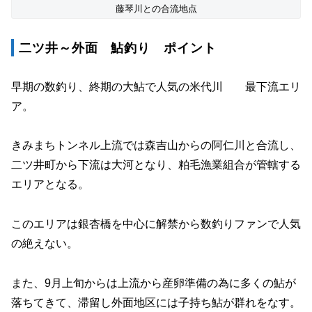
藤琴川との合流地点
二ツ井～外面 鮎釣り ポイント
早期の数釣り、終期の大鮎で人気の米代川 最下流エリ
ア。
きみまちトンネル上流では森吉山からの阿仁川と合流し、
二ツ井町から下流は大河となり、粕毛漁業組合が管轄する
エリアとなる。
このエリアは銀杏橋を中心に解禁から数釣りファンで人気
の絶えない。
また、9月上旬からは上流から産卵準備の為に多くの鮎が
落ちてきて、滞留し外面地区には子持ち鮎が群れをなす。