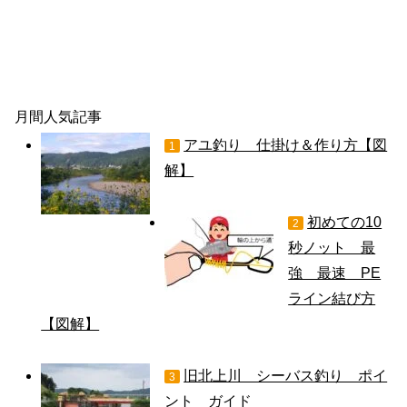
月間人気記事
アユ釣り 仕掛け＆作り方【図
1
解】
初めての10
2
秒ノット 最
強 最速 PE
ライン結び方
【図解】
旧北上川 シーバス釣り ポイ
3
ント ガイド