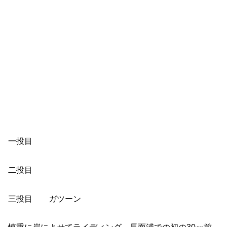
一投目
二投目
三投目 ガツーン