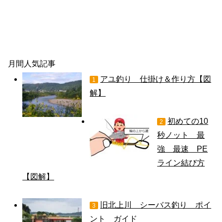
月間人気記事
アユ釣り 仕掛け＆作り方【図
1
解】
初めての10
2
秒ノット 最
強 最速 PE
ライン結び方
【図解】
旧北上川 シーバス釣り ポイ
3
ント ガイド