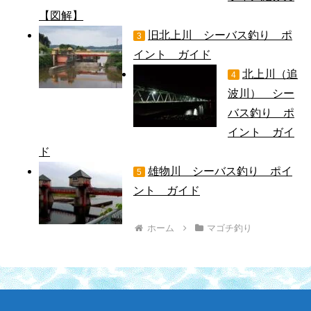
【図解】
旧北上川 シーバス釣り ポ
3
イント ガイド
北上川（追
4
波川） シー
バス釣り ポ
イント ガイ
ド
雄物川 シーバス釣り ポイ
5
ント ガイド
ホーム
マゴチ釣り