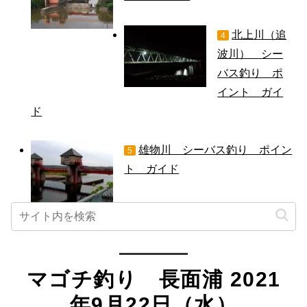
北上川（追
4
波川） シー
バス釣り ポ
イント ガイ
ド
雄物川 シーバス釣り ポイン
5
ト ガイド
マゴチ釣り 長面浦 2021
年9月22日（水）