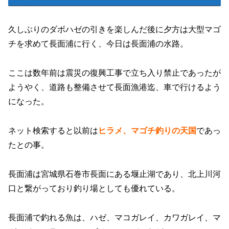
久しぶりのダボハゼの引きを楽しんだ後に夕方は大型マゴ
チを求めて長面浦
に行く、今日は長面浦の水路。
ここは数年前は震災の復興工事で立ち入り禁止であったが
ようやく、道路も整備させて長面漁港迄、車で行けるよう
になった。
ネット検索すると以前は
ヒラメ、マゴチ釣りの天国
であっ
たとの事。
長面浦
は宮城県石巻市長面にある堰止湖であり、北上川河
口と繋がっており釣り場としても優れている。
長面浦で釣れる魚は、ハゼ、マコガレイ、カワガレイ、マ