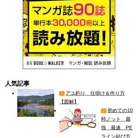
人気記事
アユ釣り 仕掛け＆作り方
1
【図解】
初めての10
2
秒ノット 最
強 最速 PE
ライン結び方