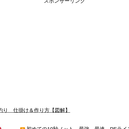
スポンサーリンク
釣り 仕掛け＆作り方【図解】
初めての10秒ノット 最強 最速 PEラ