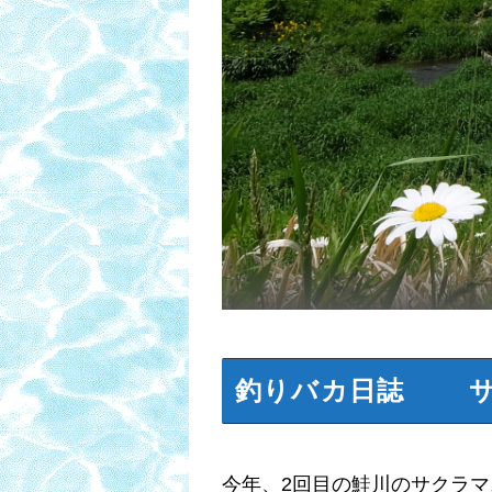
釣りバカ日誌 サ
今年、2回目の鮭川のサクラ