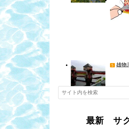
雄物
5
最新 サク