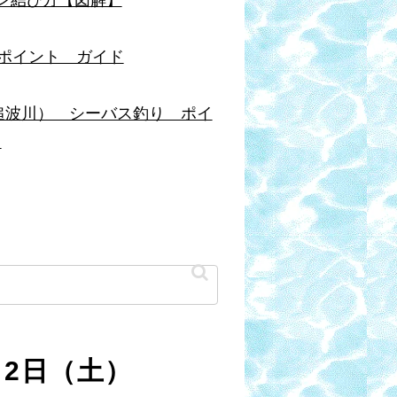
ポイント ガイド
追波川） シーバス釣り ポイ
ド
月2日（土）