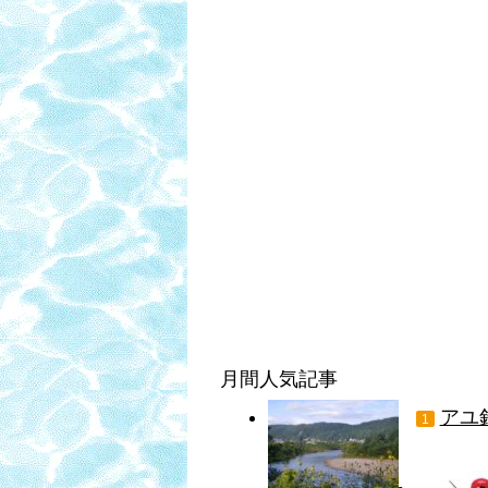
月間人気記事
アユ
1