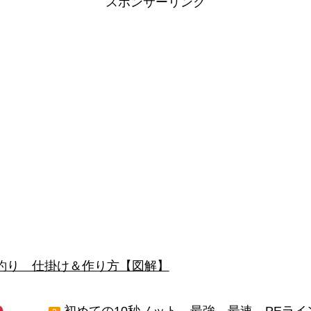
スポンサーリンク
釣り 仕掛け＆作り方【図解】
初めての10秒ノット 最強 最速 PEラ