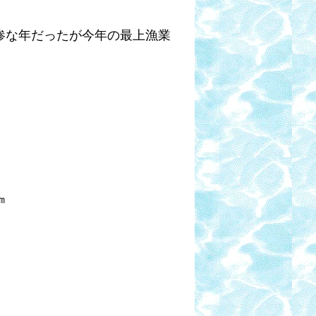
惨な年だったが今年の最上漁業
㎝