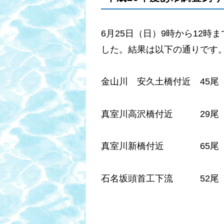
6月25日（日）9時から12
した。結果は以下の通りです
金山川 安久土橋付近 45尾 1
真室川高沢橋付近 29尾 14
真室川新橋付近 65尾 11
石名坂頭首工下流 52尾 13