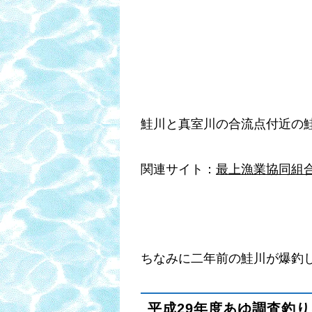
鮭川と真室川の合流点付
関連サイト：
最上漁業協同組
ちなみに二年前の鮭川が爆釣
平成29年度あゆ調査釣