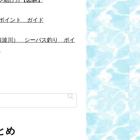
ポイント ガイド
追波川） シーバス釣り ポイ
ド
とめ