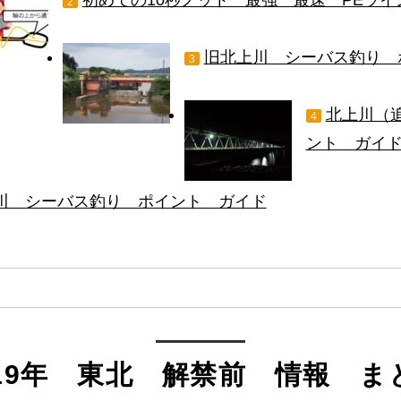
2
旧北上川 シーバス釣り 
3
北上川（
4
ント ガイ
川 シーバス釣り ポイント ガイド
019年 東北 解禁前 情報 ま