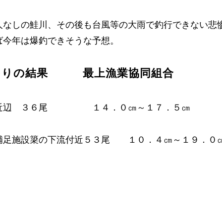
人なしの鮭川、その後も台風等の大雨で釣行できない悲
ば今年は爆釣できそうな予想。
つりの結果 最上漁業協同組合
橋近辺 ３６尾 １４．０㎝～１７．５㎝
補足施設簗の下流付近５３尾 １０．４㎝～１９．０