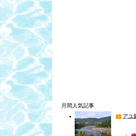
月間人気記事
アユ
1