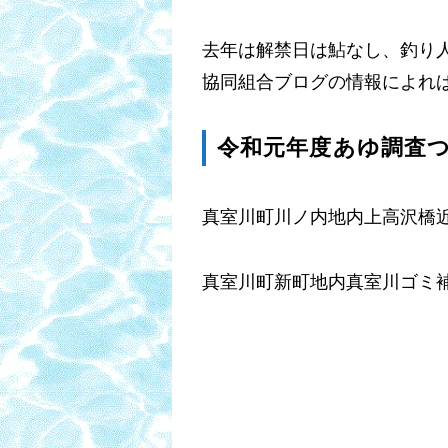
去年は解禁日は鮎なし、釣り
協同組合ブログの情報によれ
令和元年度あゆ調査
真室川町川ノ内地内上高沢
真室川町新町地内真室川ゴミ