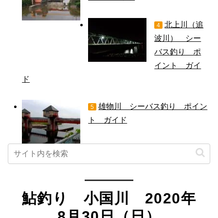
北上川（追
4
波川） シー
バス釣り ポ
イント ガイ
ド
雄物川 シーバス釣り ポイン
5
ト ガイド
鮎釣り 小国川 2020年
8月30日（日）