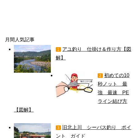
月間人気記事
アユ釣り 仕掛け＆作り方【図
1
解】
初めての10
2
秒ノット 最
強 最速 PE
ライン結び方
【図解】
旧北上川 シーバス釣り ポイ
3
ント ガイド