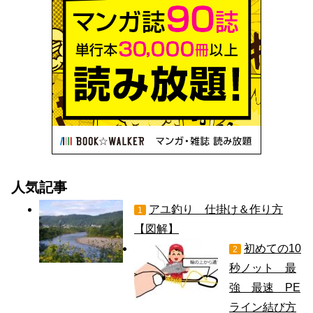
人気記事
アユ釣り 仕掛け＆作り方
1
【図解】
初めての10
2
秒ノット 最
強 最速 PE
ライン結び方