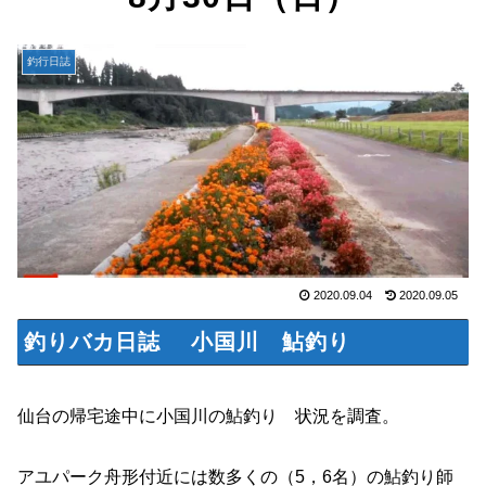
釣行日誌
2020.09.04
2020.09.05
釣りバカ日誌 小国川 鮎釣り
仙台の帰宅途中に小国川の鮎釣り 状況を調査。
アユパーク舟形付近には数多くの（5，6名）の鮎釣り師