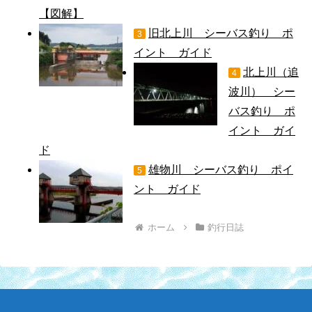
【図解】
旧北上川 シーバス釣り ポ
3
イント ガイド
北上川（追
4
波川） シー
バス釣り ポ
イント ガイ
ド
雄物川 シーバス釣り ポイ
5
ント ガイド
ホーム
釣行日誌