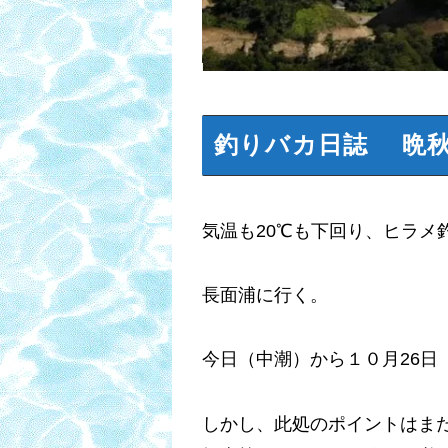
釣りバカ日誌 晩
気温も20℃も下回り、ヒラ
長面浦
に行く。
今日（中潮）から１０月26日
しかし、此処のポイントはま