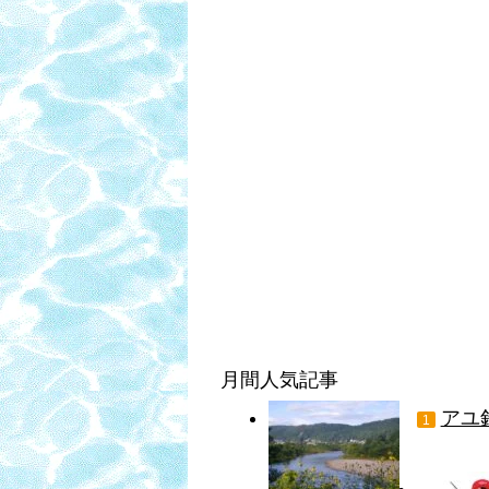
月間人気記事
アユ
1