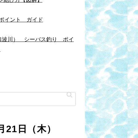
ポイント ガイド
追波川） シーバス釣り ポイ
ド
月21日（木）