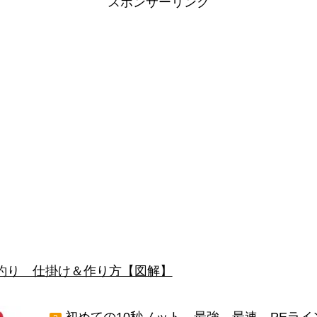
スポンサーリンク
釣り 仕掛け＆作り方【図解】
初めての10秒ノット 最強 最速 PEラ