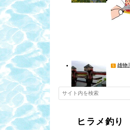
雄物
5
ヒラメ釣り 