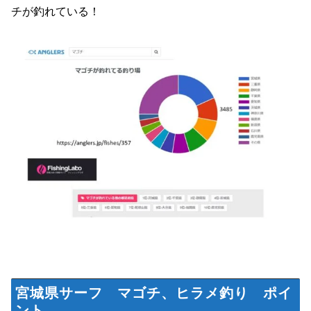
チが釣れている！
宮城県サーフ マゴチ、ヒラメ釣り ポイ
ント