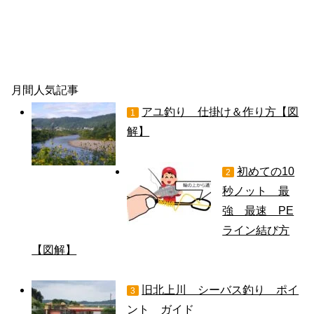
月間人気記事
アユ釣り 仕掛け＆作り方【図
1
解】
初めての10
2
秒ノット 最
強 最速 PE
ライン結び方
【図解】
旧北上川 シーバス釣り ポイ
3
ント ガイド