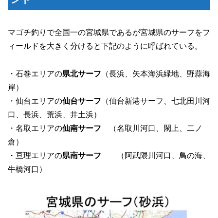
マゴチ釣りで全国一の宮城県であるが宮城県のサーフをフ
ィールドを大きく分けると下記のように呼ばれている。
・石巻エリアの
県北サーフ
（長浜、矢本海浜緑地、野蒜海
岸）
・仙台エリアの
仙台サーフ
（仙台新港サーフ、七北田川河
口、長浜、荒浜、井土浜）
・名取エリアの
仙南サーフ
（名取川河口、閖上、二ノ
倉）
・亘理エリアの
県南サーフ
（阿武隈川河口、鳥の海、
牛橋河口）