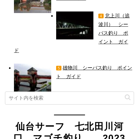
北上川（追
4
波川） シー
バス釣り ポ
イント ガイ
ド
雄物川 シーバス釣り ポイン
5
ト ガイド
仙台サーフ 七北田川河
口 マゴチ釣り 2023