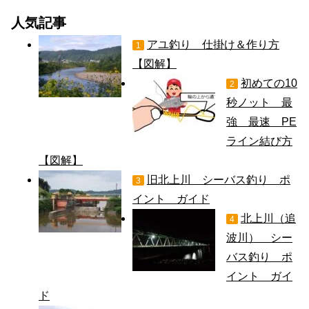
人気記事
アユ釣り 仕掛け＆作り方
1
【図解】
初めての10
2
秒ノット 最
強 最速 PE
ライン結び方
【図解】
旧北上川 シーバス釣り ポ
3
イント ガイド
北上川（追
4
波川） シー
バス釣り ポ
イント ガイ
ド