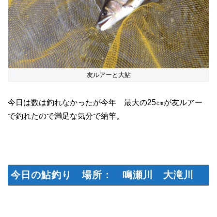
友ルアーと大鮎
今日は数は釣れなかったが今年 最大の25㎝が友ルアー
で釣れたので満足な気分で納竿。
今日の鮎釣り 場所： 鳴瀬川 大滝川