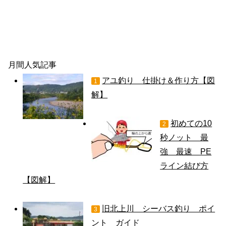
月間人気記事
アユ釣り 仕掛け＆作り方【図
1
解】
初めての10
2
秒ノット 最
強 最速 PE
ライン結び方
【図解】
旧北上川 シーバス釣り ポイ
3
ント ガイド