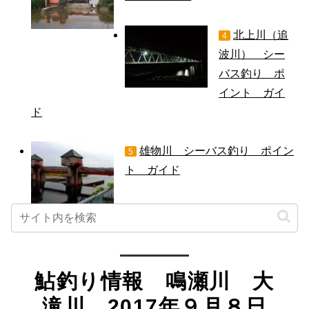
北上川（追
4
波川） シー
バス釣り ポ
イント ガイ
ド
雄物川 シーバス釣り ポイン
5
ト ガイド
鮎釣り情報 鳴瀬川 大
滝川 2017年９月８日