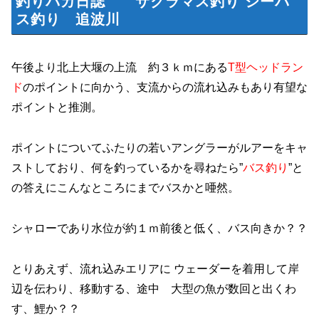
釣りバカ日誌 サクラマス釣り シーバ
ス釣り 追波川
午後より北上大堰の上流 約３ｋｍにある
T型ヘッドラン
ド
のポイントに向かう、支流からの流れ込みもあり有望な
ポイントと推測。
ポイントについてふたりの若いアングラーがルアーをキャ
ストしており、何を釣っているかを尋ねたら”
バス釣り
”と
の答えにこんなところにまでバスかと唖然。
シャローであり水位が約１ｍ前後と低く、バス向きか？？
とりあえず、流れ込みエリアに ウェーダーを着用して岸
辺を伝わり、移動する、途中 大型の魚が数回と出くわ
す、鯉か？？