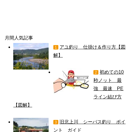
月間人気記事
アユ釣り 仕掛け＆作り方【図
1
解】
初めての10
2
秒ノット 最
強 最速 PE
ライン結び方
【図解】
旧北上川 シーバス釣り ポイ
3
ント ガイド