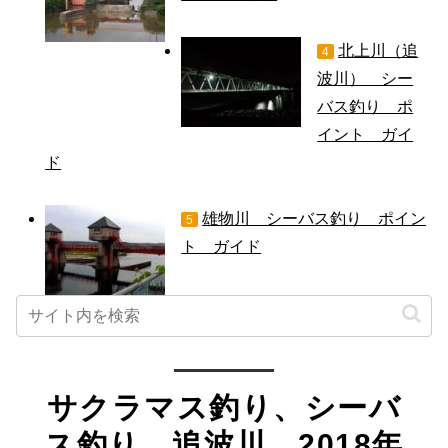
北上川（追
4
波川） シー
バス釣り ポ
イント ガイ
ド
雄物川 シーバス釣り ポイン
5
ト ガイド
サクラマス釣り、シーバ
ス釣り 追波川 2018年