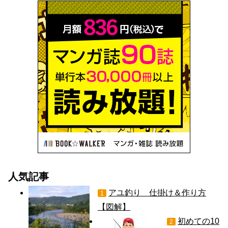
人気記事
アユ釣り 仕掛け＆作り方
1
【図解】
初めての10
2