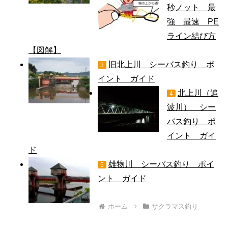
秒ノット 最
強 最速 PE
ライン結び方
【図解】
旧北上川 シーバス釣り ポ
3
イント ガイド
北上川（追
4
波川） シー
バス釣り ポ
イント ガイ
ド
雄物川 シーバス釣り ポイ
5
ント ガイド
ホーム
サクラマス釣り