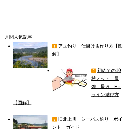
月間人気記事
アユ釣り 仕掛け＆作り方【図
1
解】
初めての10
2
秒ノット 最
強 最速 PE
ライン結び方
【図解】
旧北上川 シーバス釣り ポイ
3
ント ガイド