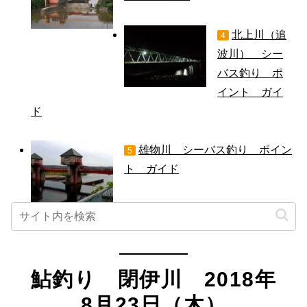
北上川（追
4
波川） シー
バス釣り ポ
イント ガイ
ド
雄物川 シーバス釣り ポイン
5
ト ガイド
鮎釣り 閉伊川 2018年
8月23日（木）