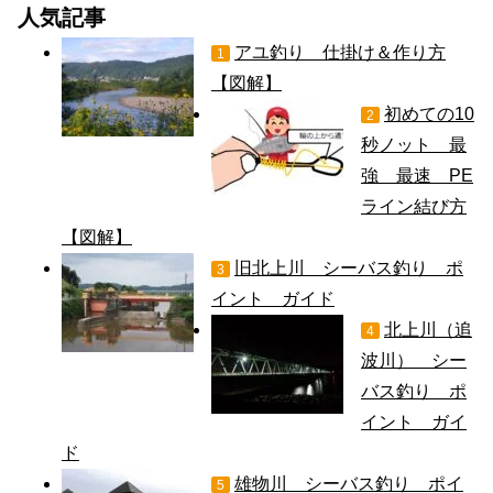
人気記事
アユ釣り 仕掛け＆作り方
1
【図解】
初めての10
2
秒ノット 最
強 最速 PE
ライン結び方
【図解】
旧北上川 シーバス釣り ポ
3
イント ガイド
北上川（追
4
波川） シー
バス釣り ポ
イント ガイ
ド
雄物川 シーバス釣り ポイ
5