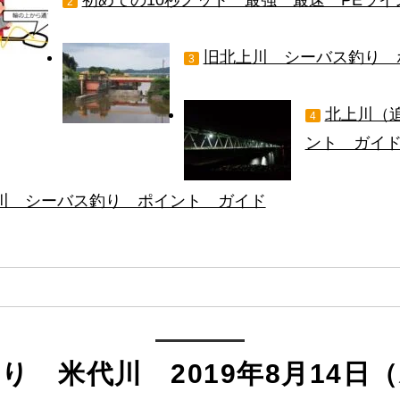
2
旧北上川 シーバス釣り 
3
北上川（
4
ント ガイ
川 シーバス釣り ポイント ガイド
り 米代川 2019年8月14日