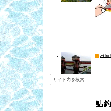
雄物
5
鮎釣