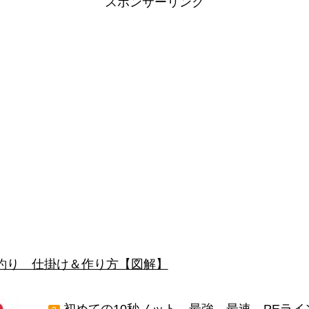
スポンサーリンク
釣り 仕掛け＆作り方【図解】
初めての10秒ノット 最強 最速 PEラ