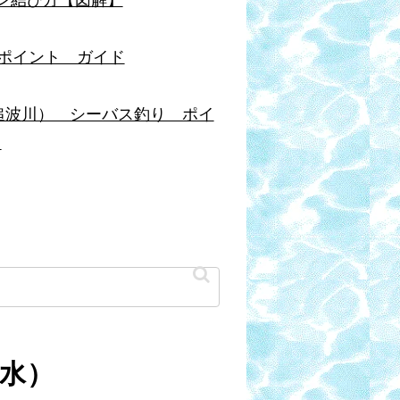
ポイント ガイド
追波川） シーバス釣り ポイ
ド
（水）