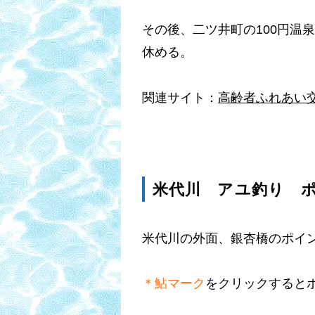
その後、二ツ井町の100円温
休める。
関連サイト：
高齢者ふれあい
米代川 アユ釣り 
米代川の外面、銀杏橋のポイ
＊鮎マーク
をクリックすると