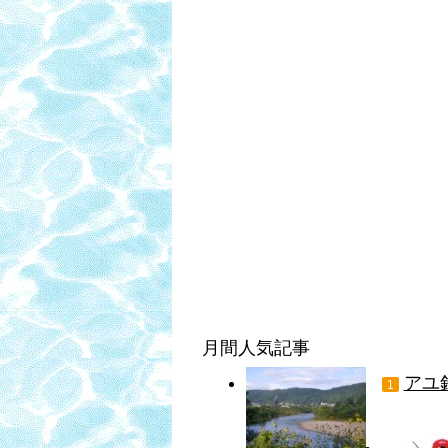
月間人気記事
アユ
1