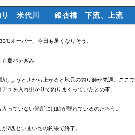
釣り 米代川 銀杏橋 下流、上流
30℃オーバー、今日も暑くなりそう。
ユも夏バテぎみ。
移動しようと川から上がると地元の釣り師が先週、ここ
野アユを入れ掛かりで釣りまくっていたとの事。
も入っていない箇所には鮎が群れているのだろう。
たが7匹といまいちの釣果で終了。