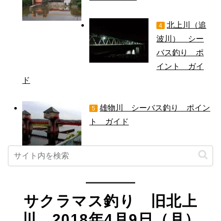
北上川（追
4
波川） シー
バス釣り ポ
イント ガイ
ド
雄物川 シーバス釣り ポイン
5
ト ガイド
サクラマス釣り 旧北上
川 2018年4月9日（月）