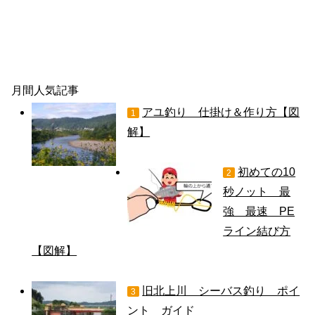
月間人気記事
アユ釣り 仕掛け＆作り方【図
1
解】
初めての10
2
秒ノット 最
強 最速 PE
ライン結び方
【図解】
旧北上川 シーバス釣り ポイ
3
ント ガイド