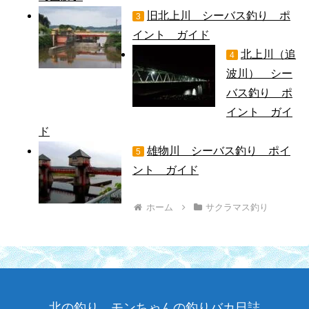
旧北上川 シーバス釣り ポ
3
イント ガイド
北上川（追
4
波川） シー
バス釣り ポ
イント ガイ
ド
雄物川 シーバス釣り ポイ
5
ント ガイド
ホーム
サクラマス釣り
北の釣り モンちゃんの釣りバカ日誌