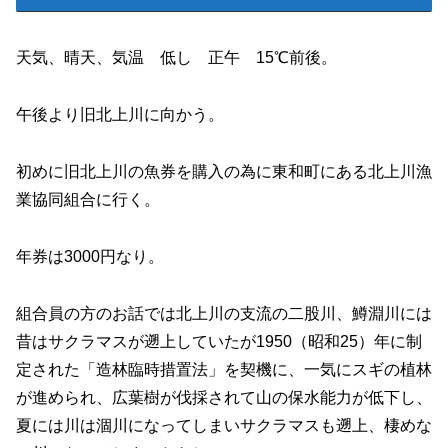
天気、晴天、気温 低し 正午 15℃前後。
午後より旧北上川に向かう。
初めに旧北上川の魚券を購入の為に東和町にある北上川漁
業協同組合に行く。
年券は3000円なり。
組合員の方のお話では北上川の支流の二股川、鱒淵川には
昔はサクラマスが遡上していたが1950（昭和25）年に制
定された「造林臨時措置法」を契機に、一気にスギの植林
が進められ、広葉樹が伐採されて山の保水能力が低下し、
夏には川は涸川になってしまいサクラマスも遡上、棲めな