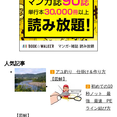
人気記事
アユ釣り 仕掛け＆作り方
1
【図解】
初めての10
2
秒ノット 最
強 最速 PE
ライン結び方
【図解】