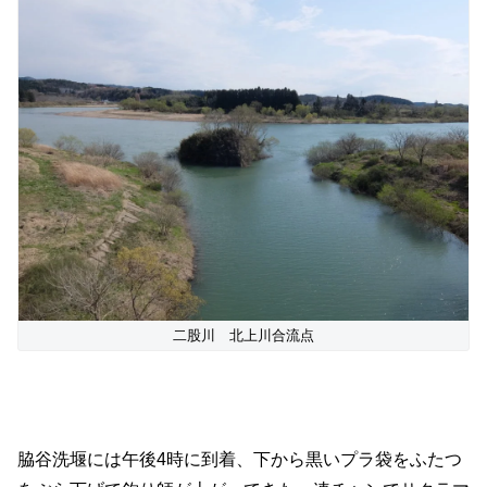
二股川 北上川合流点
脇谷洗堰には午後4時に到着、下から黒いプラ袋をふたつ